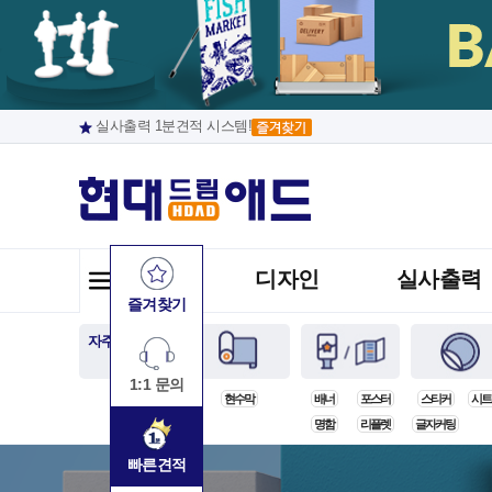
실사출력 1분견적 시스템!
디자인
실사출력
즐겨찾기
자주주문하는
상품
1:1 문의
현수막
배너
포스터
스티커
시트
명함
리플렛
글자커팅
빠른견적