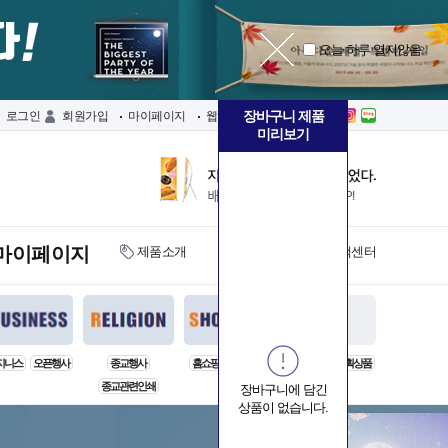
오늘 하루 열지않음
장바구니 제품
로그인
회원가입
마이페이지
웹하드
장바구니
미리보기
마이페이지
제품소개
자료실
고객센터
지니스
오픈행사
종교행사
홈쇼핑
촬영소품
기타결제
기획상품
종교관련인쇄
장바구니에 담긴
상품이 없습니다.