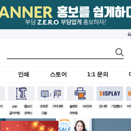
인쇄
스토어
1:1 문의
지
pop
폼보드
포토존
거치대류
솔벤트
UV인쇄
전시회
기업행사
비
글자커팅
포맥스
깃발
외부용