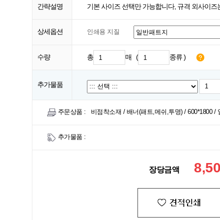
간략설명
기본 사이즈 선택만 가능합니다, 규격 외사이
상세옵션
인쇄용 지질
수량
총
매 (
종류 )
추가물품
주문상품 :
비점착소재 / 배너(패트,메쉬,투명) / 600*1800 / 일
추가물품 :
8,5
장당금액