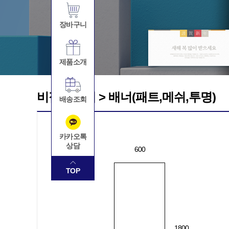
장바구니
제품소개
비점착소재 > 배너(패트,메쉬,투명)
배송조회
카카오톡
상담
600
TOP
1800