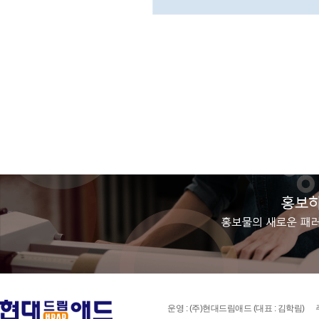
운영 : (주)현대드림애드 (대표 : 김학림)