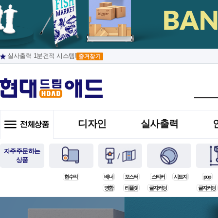
실사출력 1분견적 시스템!
디자인
실사출력
자주주문하는
상품
현수막
배너
포스터
스티커
시트지
pop
명함
리플렛
글자커팅
글자커팅