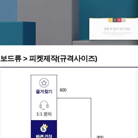
보드류 > 피켓제작(규격사이즈)
600
즐겨찾기
1:1 문의
빠른견적
900