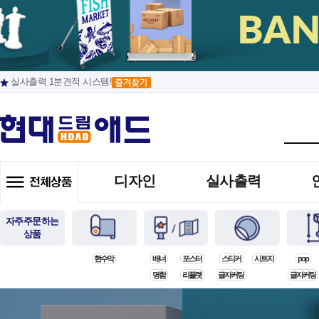
실사출력 1분견적 시스템!
디자인
실사출력
자주주문하는
상품
현수막
배너
포스터
스티커
시트지
pop
명함
리플렛
글자커팅
글자커팅