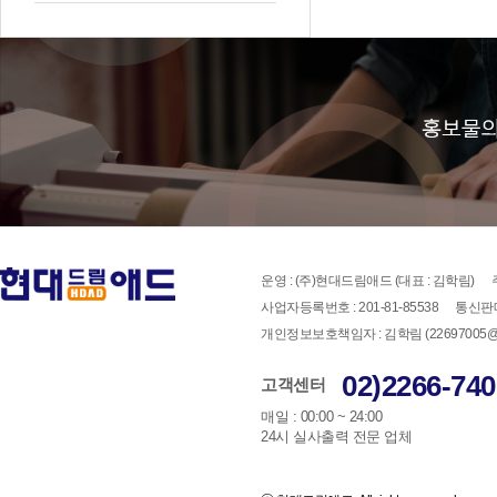
운영 : (주)현대드림애드 (대표 : 김학림)
사업자등록번호 : 201-81-85538
통신판매
개인정보보호책임자 : 김학림 (22697005@han
02)2266-740
고객센터
매일 : 00:00 ~ 24:00
24시 실사출력 전문 업체