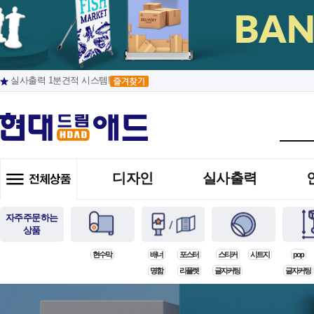
실사출력 1분견적 시스템!
디자인
실사출력
자주주문하는
상품
현수막
배너
포스터
스티커
시트지
pop
명함
리플렛
글자커팅
글자커팅