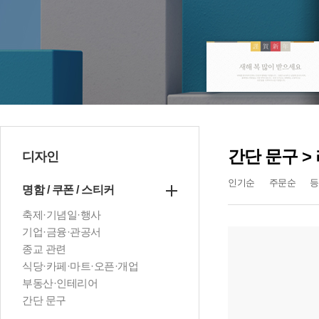
간단 문구 >
디자인
인기순
주문순
등
명함 / 쿠폰 / 스티커
축제·기념일·행사
기업·금융·관공서
종교 관련
식당·카페·마트·오픈·개업
부동산·인테리어
간단 문구